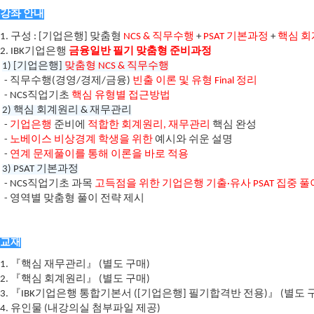
강좌 안내
1. 구성 : [기업은행] 맞춤형
NCS & 직무수행
+
PSAT 기본과정
+
핵심 
2. IBK기업은행
금융일반 필기 맞춤형 준비과정
1) [기업은행]
맞춤형 NCS & 직무수행
- 직무수행(경영/경제/금융)
빈출 이론 및 유형 Final 정리
- NCS직업기초
핵심 유형별 접근방법
2) 핵심 회계원리 & 재무관리
-
기업은행
준비에
적합한 회계원리, 재무관리
핵심 완성
-
노베이스 비상경계 학생을 위한
예시와 쉬운 설명
-
연계 문제풀이를 통해 이론을 바로 적용
3) PSAT 기본과정
- NCS직업기초 과목
고득점을 위한 기업은행 기출·유사 PSAT 집중 풀
- 영역별 맞춤형 풀이 전략 제시
교재
1. 『핵심 재무관리』 (별도 구매)
2. 『핵심 회계원리』 (별도 구매)
3. 『IBK기업은행 통합기본서 ([기업은행] 필기합격반 전용)』 (별도 
4. 유인물 (내강의실 첨부파일 제공)